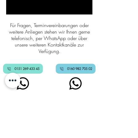
Für Fragen, Terminvereinbarungen oder
weitere Anliegen stehen wir Ihnen gerne
telefonisch, per WhatsApp oder über
unsere weiteren Kontaktkanäle zur
Verfügung.
0151 269 433 45
0160 982 705 02
Ulmer Straße 10
Zeppelinstr. 25
89269 Vöhringen
88471 Laupheim
info@innovital-
info@meininnovital.de
voehringen.de